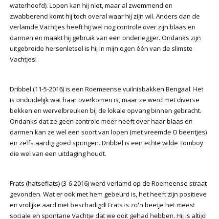
waterhoofd). Lopen kan hij niet, maar al zwemmend en
zwabberend komt hij toch overal waar hij zijn wil. Anders dan de
verlamde Vachtjes heeft hij wel nog controle over zijn blaas en
darmen en maakt hij gebruik van een onderlegger. Ondanks zijn
uitgebreide hersenletsel is hij in mijn ogen één van de slimste
Vachtjes!
Dribbel (11-5-2016) is een Roemeense vuilnisbakken Bengaal. Het
is onduidelijk wat haar overkomen is, maar ze werd met diverse
bekken en wervelbreuken bij de lokale opvang binnen gebracht.
Ondanks dat ze geen controle meer heeft over haar blaas en
darmen kan ze wel een soort van lopen (met vreemde O beentjes)
en zelfs aardig goed springen. Dribbel is een echte wilde Tomboy
die wel van een uitdaging houdt.
Frats (hatseflats) (3-6-2016) werd verlamd op de Roemeense straat
gevonden. Wat er ook met hem gebeurd is, het heeft zijn positieve
en vrolijke aard niet beschadigd! Frats is zo'n beetje het meest
sociale en spontane Vachtje dat we ooit gehad hebben. Hij is altijd