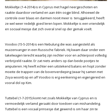
Mokkeltje (1-4-2014) is in Cyprus met hagel neergeschoten en
raakte daardoor verlamd en aan één oogje blind. Alhoewel de
controle over blaas en darmen nooit meer is teruggekeerd, heeft
ze wel weer redelijk goed leren lopen. Mokkeltje is een vriendelijk
en sociaal meisje dat zich overal snel op der gemak voelt.
Voodoo (15-5-2014) is een Nebulung die was aangesteld als
muizenvanger in een Russische fabriek. Hij kwam daar onder een
takelwagen terecht waarbij zijn rechter voor en achterpoot volledig
verbrijzeld raakte. Er zat niets anders op dan beide pootjes te
amputeren. Hij heeft echter een uitstekend balans en hopt zonder
moeite de trappen van de bovenverdieping (waar hij samen met
Zoya woont) op en af! Voodoo is erg eenkennig en eigengereid en
vooral dol op Kim.
Tuttebel (1-7-2015) komt net zoals Mokkeltje van Cyprus en is
vermoedelijk verlamd geraakt door toedoen van mishandeling.
Tuttebel is een vocaal prinsesje dat gewend is om haar zin te