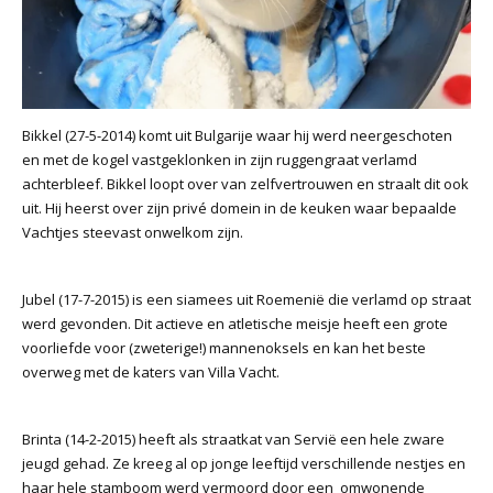
Bikkel (27-5-2014) komt uit Bulgarije waar hij werd neergeschoten
en met de kogel vastgeklonken in zijn ruggengraat verlamd
achterbleef. Bikkel loopt over van zelfvertrouwen en straalt dit ook
uit. Hij heerst over zijn privé domein in de keuken waar bepaalde
Vachtjes steevast onwelkom zijn.
Jubel (17-7-2015) is een siamees uit Roemenië die verlamd op straat
werd gevonden. Dit actieve en atletische meisje heeft een grote
voorliefde voor (zweterige!) mannenoksels en kan het beste
overweg met de katers van Villa Vacht.
Brinta (14-2-2015) heeft als straatkat van Servië een hele zware
jeugd gehad. Ze kreeg al op jonge leeftijd verschillende nestjes en
haar hele stamboom werd vermoord door een omwonende