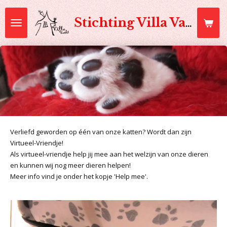
Ga
direct
Stichting Villa Vacht
naar
de
hoofdinhoud
Verliefd geworden op één van onze katten? Wordt dan zijn
Virtueel-Vriendje!
Als virtueel-vriendje help jij mee aan het welzijn van onze dieren
en kunnen wij nog meer dieren helpen!
Meer info vind je onder het kopje 'Help mee'.