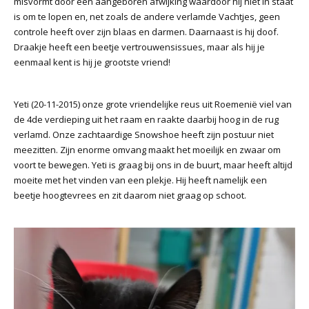
misvormt door een aangeboren afwijking waardoor hij niet in staat
is om te lopen en, net zoals de andere verlamde Vachtjes, geen
controle heeft over zijn blaas en darmen. Daarnaast is hij doof.
Draakje heeft een beetje vertrouwensissues, maar als hij je
eenmaal kent is hij je grootste vriend!
Yeti (20-11-2015) onze grote vriendelijke reus uit Roemenië viel van
de 4de verdieping uit het raam en raakte daarbij hoog in de rug
verlamd. Onze zachtaardige Snowshoe heeft zijn postuur niet
meezitten. Zijn enorme omvang maakt het moeilijk en zwaar om
voort te bewegen. Yeti is graag bij ons in de buurt, maar heeft altijd
moeite met het vinden van een plekje. Hij heeft namelijk een
beetje hoogtevrees en zit daarom niet graag op schoot.