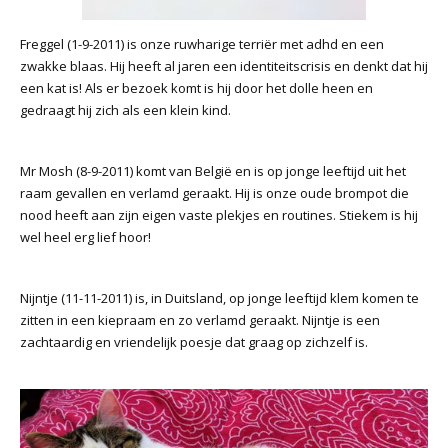
Freggel (1-9-2011) is onze ruwharige terriër met adhd en een
zwakke blaas. Hij heeft al jaren een identiteitscrisis en denkt dat hij
een kat is! Als er bezoek komt is hij door het dolle heen en
gedraagt hij zich als een klein kind.
Mr Mosh (8-9-2011) komt van België en is op jonge leeftijd uit het
raam gevallen en verlamd geraakt. Hij is onze oude brompot die
nood heeft aan zijn eigen vaste plekjes en routines. Stiekem is hij
wel heel erg lief hoor!
Nijntje (11-11-2011) is, in Duitsland, op jonge leeftijd klem komen te
zitten in een kiepraam en zo verlamd geraakt. Nijntje is een
zachtaardig en vriendelijk poesje dat graag op zichzelf is.