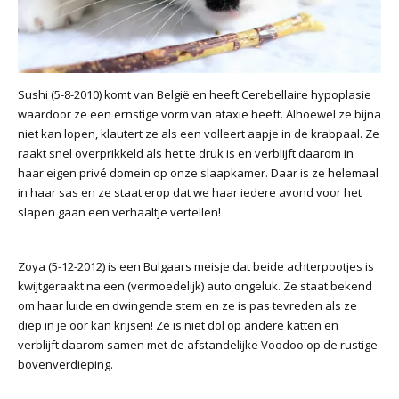
Sushi (5-8-2010) komt van België en heeft Cerebellaire hypoplasie
waardoor ze een ernstige vorm van ataxie heeft. Alhoewel ze bijna
niet kan lopen, klautert ze als een volleert aapje in de krabpaal. Ze
raakt snel overprikkeld als het te druk is en verblijft daarom in
haar eigen privé domein op onze slaapkamer. Daar is ze helemaal
in haar sas en ze staat erop dat we haar iedere avond voor het
slapen gaan een verhaaltje vertellen!
Zoya (5-12-2012) is een Bulgaars meisje dat beide achterpootjes is
kwijtgeraakt na een (vermoedelijk) auto ongeluk. Ze staat bekend
om haar luide en dwingende stem en ze is pas tevreden als ze
diep in je oor kan krijsen! Ze is niet dol op andere katten en
verblijft daarom samen met de afstandelijke Voodoo op de rustige
bovenverdieping.