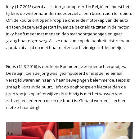
Inky (1-7-2015) werd als kitten geadopteerd in België en moest het
tijdens de wintermaanden moederziel alleen buiten zien te rooien.
Om de kou te ontlopen kroop ze onder de motorkap van de auto
en toen deze werd gestart kwam ze bekneld te zitten in de motor.
Inky heeft meer met mensen dan met soortgenootjes en gaat
graag haar eigen weg. Als ze naast me op de bank zit eist ze haar
aandacht altijd op met haar niet zo zachtzinnige liefdesbeetjes.
Fieps (15-3-2016) is een klein Roemeentje zonder achterpootjes.
Deze zijn, toen ze jong was, geamputeerd omdat ze helemaal
verstijfd waren en haar in haar bewegingen belemmerde. Fieps is
graag bij ons in de buurt, liefst op ooghoogte en kletst je dan de
oren van je kop af terwijl ze druk bezig is met het wassen van
zichzelf en iedereen die in de buurt is. Geaaid worden is echter
niet zo haar ding!