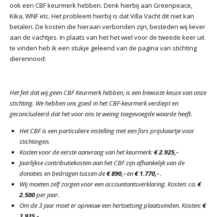
ook een CBF keurmerk hebben. Denk hierbij aan Greenpeace,
Kika, WNF etc. Het probleem hierbij is dat Villa Vacht dit niet kan
betalen. De kosten die hieraan verbonden zijn, besteden wij liever
aan de vachtjes. In plaats van het het wiel voor de tweede keer uit
te vinden heb ik een stukje geleend van de pagina van stichting
dierennood:
Het feit dat wij geen CBF Keurmerk hebben, is een bewuste keuze van onze
stichting. We hebben ons goed in het CBF-keurmerk verdiept en
geconcludeerd dat het voor ons te weinig toegevoegde waarde heeft.
Het CBF is een particuliere instelling met een fors prijskaartje voor
stichtingen.
Kosten voor de eerste aanvraag van het keurmerk:
€ 2.925,-
Jaarlijkse contributiekosten aan het CBF zijn afhankelijk van de
donaties en bedragen tussen de
€ 890,-
en
€ 1.770,-
.
Wij moeten zelf zorgen voor een accountantsverklaring. Kosten: ca.
€
2.500
per jaar.
Om de 3 jaar moet er opnieuw een hertoetsing plaatsvinden. Kosten:
€
2.925,-