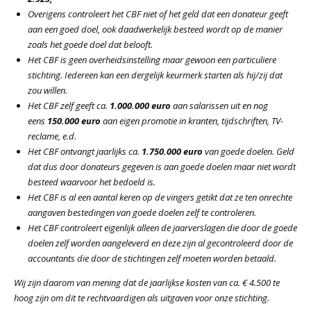
Overigens controleert het CBF niet of het geld dat een donateur geeft
aan een goed doel, ook daadwerkelijk besteed wordt op de manier
zoals het goede doel dat belooft.
Het CBF is geen overheidsinstelling maar gewoon een particuliere
stichting. Iedereen kan een dergelijk keurmerk starten als hij/zij dat
zou willen.
Het CBF zelf geeft ca.
1.000.000 euro
aan salarissen uit en nog
eens
150.000 euro
aan eigen promotie in kranten, tijdschriften, TV-
reclame, e.d.
Het CBF ontvangt jaarlijks ca.
1.750.000 euro
van goede doelen. Geld
dat dus door donateurs gegeven is aan goede doelen maar niet wordt
besteed waarvoor het bedoeld is.
Het CBF is al een aantal keren op de vingers getikt dat ze ten onrechte
aangaven bestedingen van goede doelen zelf te controleren.
Het CBF controleert eigenlijk alleen de jaarverslagen die door de goede
doelen zelf worden aangeleverd en deze zijn al gecontroleerd door de
accountants die door de stichtingen zelf moeten worden betaald.
Wij zijn daarom van mening dat de jaarlijkse kosten van ca. € 4.500 te
hoog zijn om dit te rechtvaardigen als uitgaven voor onze stichting.