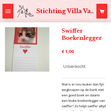
Ga
direct
Stichting Villa Vacht
naar
de
hoofdinhoud
Swiffer
Boekenlegger
€ 1,00
Uitverkocht
Wat is er nou leuker dan fijn
wegkruipen op de bank met
een goed boek en daarin
een leuke boekenlegger van
swiffer? Zo helpt swiffer altijd